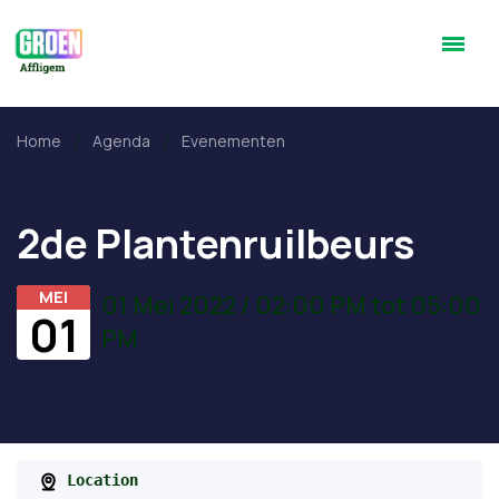
Home
Agenda
Evenementen
2de Plantenruilbeurs
MEI
01 Mei 2022 / 02:00 PM tot 05:00
01
PM
Location