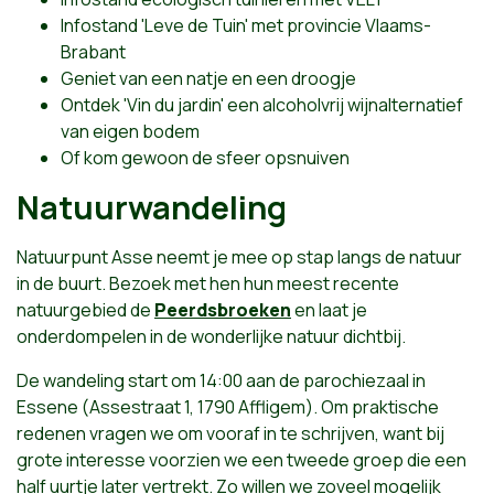
Infostand
'Leve de Tuin' met provincie Vlaams-
Brabant
Geniet van een natje en een droogje
Ontdek
'Vin du jardin
' een alcoholvrij wijnalternatief
van eigen bodem
Of kom gewoon de sfeer opsnuiven
Natuurwandeling
Natuurpunt Asse neemt je mee op stap langs de natuur
in de buurt. Bezoek met hen hun meest recente
natuurgebied de
Peerdsbroeken
en laat je
onderdompelen in de wonderlijke natuur dichtbij.
De wandeling start om 14:00 aan de parochiezaal in
Essene (Assestraat 1, 1790 Affligem). Om praktische
redenen vragen we om vooraf in te schrijven, want bij
grote interesse voorzien we een tweede groep die een
half uurtje later vertrekt. Zo willen we zoveel mogelijk