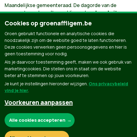
Maandelijkse gemeenteraad. De dagorde van de
gemeenteraad wordt gepubliceerd op
de website van
de gemeente Affligem
.
Cookies op groenaffligem.be
Groen gebruikt functionele en analytische cookies die
noodzakelijk zijn om de website goed te laten functioneren.
Alle vragen en suggesties steeds welkom via onze
FB
Deze cookies verwerken geen persoonsgegevens en hier is
Pagina
of op
info@groenaffligem.be
geen toestemming voor nodig.
Als je daarvoor toestemming geeft, maken we ook gebruik van
marketingcookies. Die stellen ons in staat om de website
beter af te stemmen op jouw voorkeuren.
Je kunt je instellingen hieronder wijzigen.
Ons privacybeleid
vind je hier
.
Voorkeuren aanpassen
Groen.be
Noodzakelijke cookies:
Alle cookies accepteren
Contact
Privacybeleid
Functionele en analytische cookies: